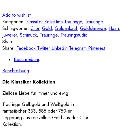
Add to wishlist
Kategorien:
Klassiker Kollektion Trauringe
,
Trauringe
Schlagwörter:
Cilor
,
Gold
,
Goldankauf
,
Goldshmiede
,
Haan
,
Juwelier
,
Schmuck
,
Trauringe
,
Trauringstudio
Share:
Share:
Facebook
Twitter
LinkedIn
Telegram
Pinterest
Beschreibung
Beschreibung
Die Klassiker Kollektion
Ziellose Liebe für immer und ewig
Trauringe Gelbgold und Weißgold in
fantastischer 333, 585 oder 750-er
Legierung aus reizvollem Gold aus der Cilor
Kollektion.