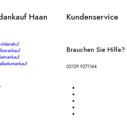
dankauf Haan
Kundenservice
oldanakuf
Brauchen Sie Hilfe?
ilberankauf
latinankauf
alladiumankauf
02129 9271164
“