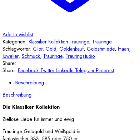
Add to wishlist
Kategorien:
Klassiker Kollektion Trauringe
,
Trauringe
Schlagwörter:
Cilor
,
Gold
,
Goldankauf
,
Goldshmiede
,
Haan
,
Juwelier
,
Schmuck
,
Trauringe
,
Trauringstudio
Share:
Share:
Facebook
Twitter
LinkedIn
Telegram
Pinterest
Beschreibung
Beschreibung
Die Klassiker Kollektion
Ziellose Liebe für immer und ewig
Trauringe Gelbgold und Weißgold in
fantastischer 333, 585 oder 750-er