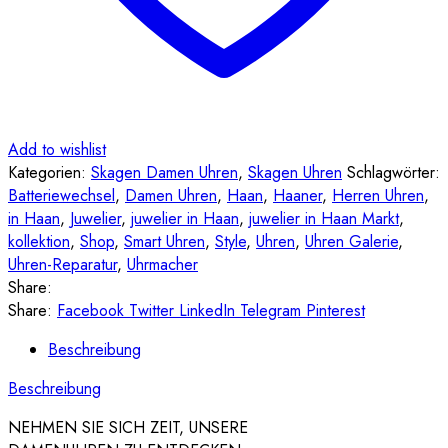
Add to wishlist
Kategorien:
Skagen Damen Uhren
,
Skagen Uhren
Schlagwörter:
Batteriewechsel
,
Damen Uhren
,
Haan
,
Haaner
,
Herren Uhren
,
in Haan
,
Juwelier
,
juwelier in Haan
,
juwelier in Haan Markt
,
kollektion
,
Shop
,
Smart Uhren
,
Style
,
Uhren
,
Uhren Galerie
,
Uhren-Reparatur
,
Uhrmacher
Share:
Share:
Facebook
Twitter
LinkedIn
Telegram
Pinterest
Beschreibung
Beschreibung
NEHMEN SIE SICH ZEIT, UNSERE