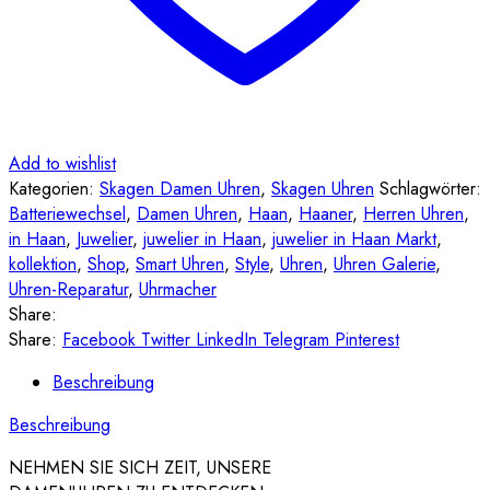
Add to wishlist
Kategorien:
Skagen Damen Uhren
,
Skagen Uhren
Schlagwörter:
Batteriewechsel
,
Damen Uhren
,
Haan
,
Haaner
,
Herren Uhren
,
in Haan
,
Juwelier
,
juwelier in Haan
,
juwelier in Haan Markt
,
kollektion
,
Shop
,
Smart Uhren
,
Style
,
Uhren
,
Uhren Galerie
,
Uhren-Reparatur
,
Uhrmacher
Share:
Share:
Facebook
Twitter
LinkedIn
Telegram
Pinterest
Beschreibung
Beschreibung
NEHMEN SIE SICH ZEIT, UNSERE