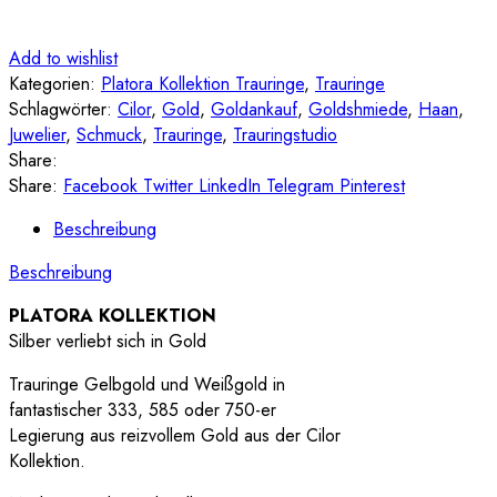
Add to wishlist
Kategorien:
Platora Kollektion Trauringe
,
Trauringe
Schlagwörter:
Cilor
,
Gold
,
Goldankauf
,
Goldshmiede
,
Haan
,
Juwelier
,
Schmuck
,
Trauringe
,
Trauringstudio
Share:
Share:
Facebook
Twitter
LinkedIn
Telegram
Pinterest
Beschreibung
Beschreibung
PLATORA KOLLEKTION
Silber verliebt sich in Gold
Trauringe Gelbgold und Weißgold in
fantastischer 333, 585 oder 750-er
Legierung aus reizvollem Gold aus der Cilor
Kollektion.