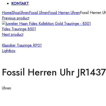
KONTAKT
Home
Shop
Uhren
Fossil Uhren
Fossil Herren Uhren
Fossil Herren U
Previous product
Fides Trauringe 8501
Next product
Klassiker Trauringe RP01
Lightbox
Fossil Herren Uhr JR1437
Uhren