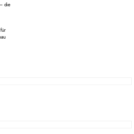
 – die
für
hau