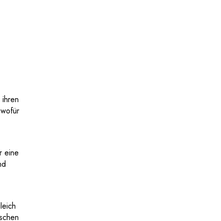
 ihren
 wofür
r eine
nd
leich
ischen