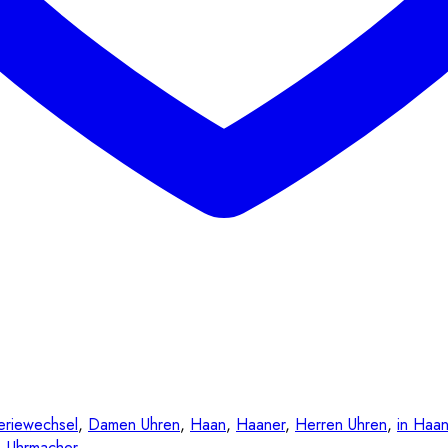
eriewechsel
,
Damen Uhren
,
Haan
,
Haaner
,
Herren Uhren
,
in Haa
,
Uhrmacher