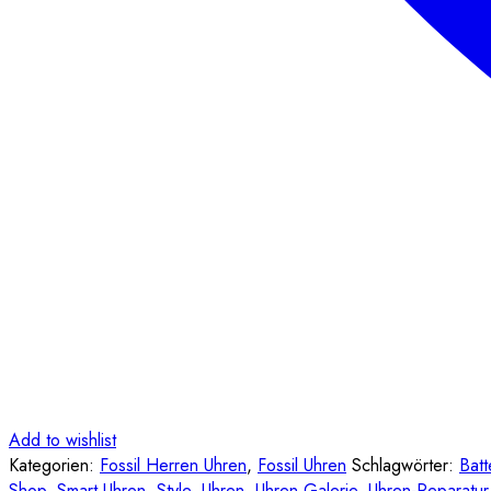
Add to wishlist
Kategorien:
Fossil Herren Uhren
,
Fossil Uhren
Schlagwörter:
Batt
Shop
,
Smart Uhren
,
Style
,
Uhren
,
Uhren Galerie
,
Uhren-Reparatur