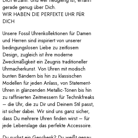
Dich erzählt. Und wer neugierig ist, erfährt
gerade genug über Dich.
WIR HABEN DIE PERFEKTE UHR FÜR
DICH
Unsere Fossil Uhrenkollektionen für Damen
und Herren sind inspiriert von unserer
bedingungslosen Liebe zu zeitlosem
Design, zugleich ist ihre moderne
Zweckmäßigkeit ein Zeugnis traditioneller
Uhrmacherkunst. Von Uhren mit modisch
bunten Bändern bis hin zu klassischen
Modellen für jeden Anlass, von Statement-
Uhren in glänzenden Metallic-Tönen bis hin
zu raffinierten Zeitmessern für Technikfreaks
– die Uhr, die zu Dir und Deinem Stil passt,
ist sicher dabei. Wir sind uns ganz sicher,
dass Du mehrere Uhren finden wirst – für
jede Lebenslage das perfekte Accessoire.
Du suchst ein Geschenk? Du weißt genau,