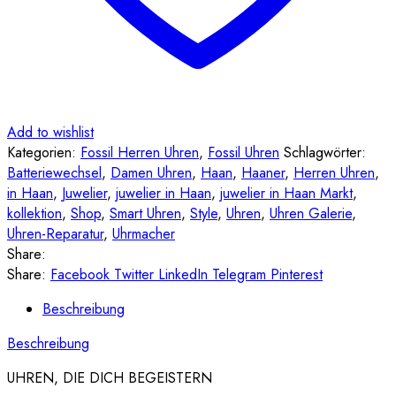
Add to wishlist
Kategorien:
Fossil Herren Uhren
,
Fossil Uhren
Schlagwörter:
Batteriewechsel
,
Damen Uhren
,
Haan
,
Haaner
,
Herren Uhren
,
in Haan
,
Juwelier
,
juwelier in Haan
,
juwelier in Haan Markt
,
kollektion
,
Shop
,
Smart Uhren
,
Style
,
Uhren
,
Uhren Galerie
,
Uhren-Reparatur
,
Uhrmacher
Share:
Share:
Facebook
Twitter
LinkedIn
Telegram
Pinterest
Beschreibung
Beschreibung
UHREN, DIE DICH BEGEISTERN