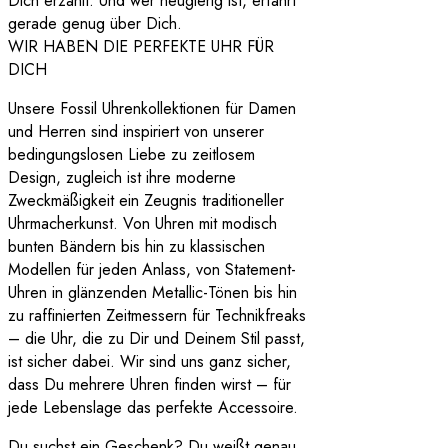
Dich erzählt. Und wer neugierig ist, erfährt
gerade genug über Dich.
WIR HABEN DIE PERFEKTE UHR FÜR
DICH
Unsere Fossil Uhrenkollektionen für Damen
und Herren sind inspiriert von unserer
bedingungslosen Liebe zu zeitlosem
Design, zugleich ist ihre moderne
Zweckmäßigkeit ein Zeugnis traditioneller
Uhrmacherkunst. Von Uhren mit modisch
bunten Bändern bis hin zu klassischen
Modellen für jeden Anlass, von Statement-
Uhren in glänzenden Metallic-Tönen bis hin
zu raffinierten Zeitmessern für Technikfreaks
– die Uhr, die zu Dir und Deinem Stil passt,
ist sicher dabei. Wir sind uns ganz sicher,
dass Du mehrere Uhren finden wirst – für
jede Lebenslage das perfekte Accessoire.
Du suchst ein Geschenk? Du weißt genau,