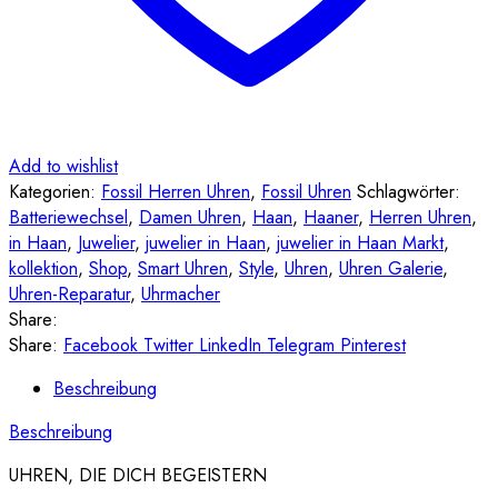
Add to wishlist
Kategorien:
Fossil Herren Uhren
,
Fossil Uhren
Schlagwörter:
Batteriewechsel
,
Damen Uhren
,
Haan
,
Haaner
,
Herren Uhren
,
in Haan
,
Juwelier
,
juwelier in Haan
,
juwelier in Haan Markt
,
kollektion
,
Shop
,
Smart Uhren
,
Style
,
Uhren
,
Uhren Galerie
,
Uhren-Reparatur
,
Uhrmacher
Share:
Share:
Facebook
Twitter
LinkedIn
Telegram
Pinterest
Beschreibung
Beschreibung
UHREN, DIE DICH BEGEISTERN