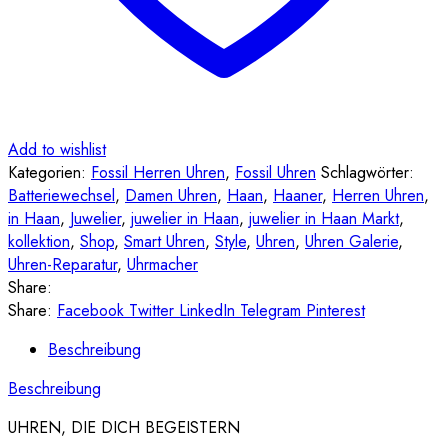
Add to wishlist
Kategorien:
Fossil Herren Uhren
,
Fossil Uhren
Schlagwörter:
Batteriewechsel
,
Damen Uhren
,
Haan
,
Haaner
,
Herren Uhren
,
in Haan
,
Juwelier
,
juwelier in Haan
,
juwelier in Haan Markt
,
kollektion
,
Shop
,
Smart Uhren
,
Style
,
Uhren
,
Uhren Galerie
,
Uhren-Reparatur
,
Uhrmacher
Share:
Share:
Facebook
Twitter
LinkedIn
Telegram
Pinterest
Beschreibung
Beschreibung
UHREN, DIE DICH BEGEISTERN