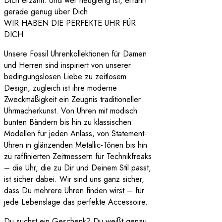
Dich erzählt. Und wer neugierig ist, erfährt
gerade genug über Dich.
WIR HABEN DIE PERFEKTE UHR FÜR
DICH
Unsere Fossil Uhrenkollektionen für Damen
und Herren sind inspiriert von unserer
bedingungslosen Liebe zu zeitlosem
Design, zugleich ist ihre moderne
Zweckmäßigkeit ein Zeugnis traditioneller
Uhrmacherkunst. Von Uhren mit modisch
bunten Bändern bis hin zu klassischen
Modellen für jeden Anlass, von Statement-
Uhren in glänzenden Metallic-Tönen bis hin
zu raffinierten Zeitmessern für Technikfreaks
– die Uhr, die zu Dir und Deinem Stil passt,
ist sicher dabei. Wir sind uns ganz sicher,
dass Du mehrere Uhren finden wirst – für
jede Lebenslage das perfekte Accessoire.
Du suchst ein Geschenk? Du weißt genau,