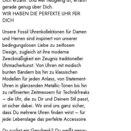
Dich erzählt. Und wer neugierig ist, erfährt
gerade genug über Dich.
WIR HABEN DIE PERFEKTE UHR FÜR
DICH
Unsere Fossil Uhrenkollektionen für Damen
und Herren sind inspiriert von unserer
bedingungslosen Liebe zu zeitlosem
Design, zugleich ist ihre moderne
Zweckmäßigkeit ein Zeugnis traditioneller
Uhrmacherkunst. Von Uhren mit modisch
bunten Bändern bis hin zu klassischen
Modellen für jeden Anlass, von Statement-
Uhren in glänzenden Metallic-Tönen bis hin
zu raffinierten Zeitmessern für Technikfreaks
– die Uhr, die zu Dir und Deinem Stil passt,
ist sicher dabei. Wir sind uns ganz sicher,
dass Du mehrere Uhren finden wirst – für
jede Lebenslage das perfekte Accessoire.
Du suchst ein Geschenk? Du weißt genau,