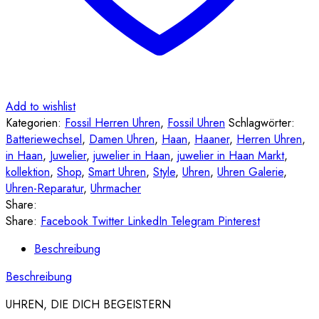
Add to wishlist
Kategorien:
Fossil Herren Uhren
,
Fossil Uhren
Schlagwörter:
Batteriewechsel
,
Damen Uhren
,
Haan
,
Haaner
,
Herren Uhren
,
in Haan
,
Juwelier
,
juwelier in Haan
,
juwelier in Haan Markt
,
kollektion
,
Shop
,
Smart Uhren
,
Style
,
Uhren
,
Uhren Galerie
,
Uhren-Reparatur
,
Uhrmacher
Share:
Share:
Facebook
Twitter
LinkedIn
Telegram
Pinterest
Beschreibung
Beschreibung
UHREN, DIE DICH BEGEISTERN