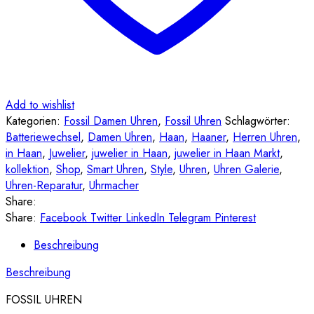
Add to wishlist
Kategorien:
Fossil Damen Uhren
,
Fossil Uhren
Schlagwörter:
Batteriewechsel
,
Damen Uhren
,
Haan
,
Haaner
,
Herren Uhren
,
in Haan
,
Juwelier
,
juwelier in Haan
,
juwelier in Haan Markt
,
kollektion
,
Shop
,
Smart Uhren
,
Style
,
Uhren
,
Uhren Galerie
,
Uhren-Reparatur
,
Uhrmacher
Share:
Share:
Facebook
Twitter
LinkedIn
Telegram
Pinterest
Beschreibung
Beschreibung
FOSSIL UHREN