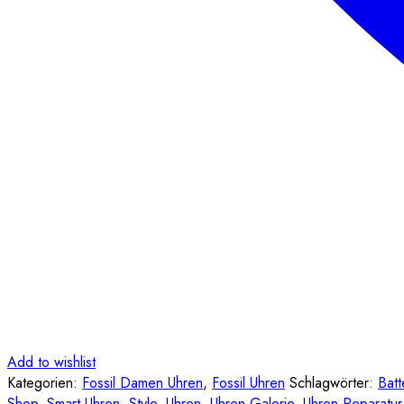
Add to wishlist
Kategorien:
Fossil Damen Uhren
,
Fossil Uhren
Schlagwörter:
Batt
Shop
,
Smart Uhren
,
Style
,
Uhren
,
Uhren Galerie
,
Uhren-Reparatur