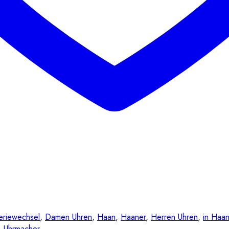
eriewechsel
,
Damen Uhren
,
Haan
,
Haaner
,
Herren Uhren
,
in Haa
,
Uhrmacher