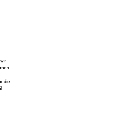
wir
ernen
m die
l