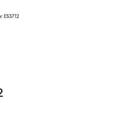
hr ES3712
2