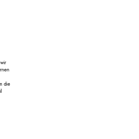
wir
ernen
m die
l