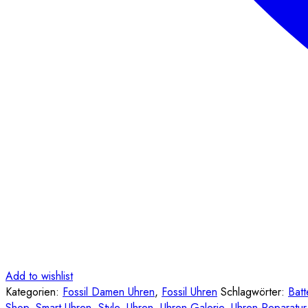
Add to wishlist
Kategorien:
Fossil Damen Uhren
,
Fossil Uhren
Schlagwörter:
Batt
Shop
,
Smart Uhren
,
Style
,
Uhren
,
Uhren Galerie
,
Uhren-Reparatur