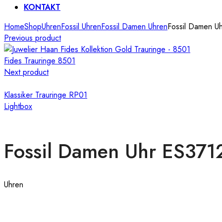
KONTAKT
Home
Shop
Uhren
Fossil Uhren
Fossil Damen Uhren
Fossil Damen U
Previous product
Fides Trauringe 8501
Next product
Klassiker Trauringe RP01
Lightbox
Fossil Damen Uhr ES371
Uhren