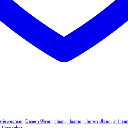
eriewechsel
,
Damen Uhren
,
Haan
,
Haaner
,
Herren Uhren
,
in Haa
,
Uhrmacher