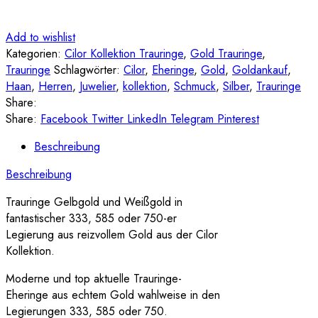
Add to wishlist
Kategorien:
Cilor Kollektion Trauringe
,
Gold Trauringe
,
Trauringe
Schlagwörter:
Cilor
,
Eheringe
,
Gold
,
Goldankauf
,
Haan
,
Herren
,
Juwelier
,
kollektion
,
Schmuck
,
Silber
,
Trauringe
Share:
Share:
Facebook
Twitter
LinkedIn
Telegram
Pinterest
Beschreibung
Beschreibung
Trauringe Gelbgold und Weißgold in
fantastischer 333, 585 oder 750-er
Legierung aus reizvollem Gold aus der Cilor
Kollektion.
Moderne und top aktuelle Trauringe-
Eheringe aus echtem Gold wahlweise in den
Legierungen 333, 585 oder 750.