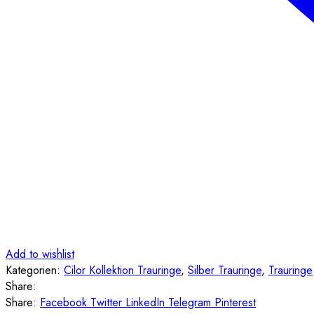
Add to wishlist
Kategorien:
Cilor Kollektion Trauringe
,
Silber Trauringe
,
Trauringe
Share:
Share:
Facebook
Twitter
LinkedIn
Telegram
Pinterest