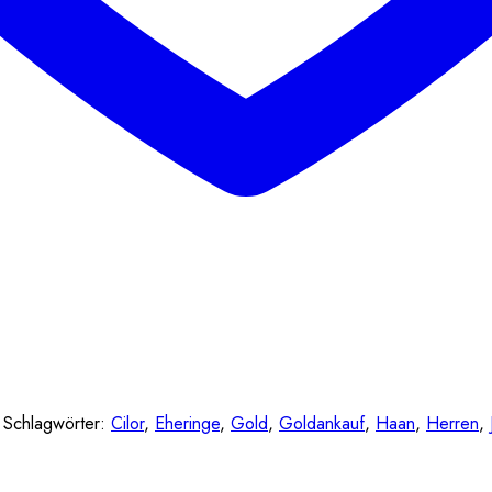
Schlagwörter:
Cilor
,
Eheringe
,
Gold
,
Goldankauf
,
Haan
,
Herren
,