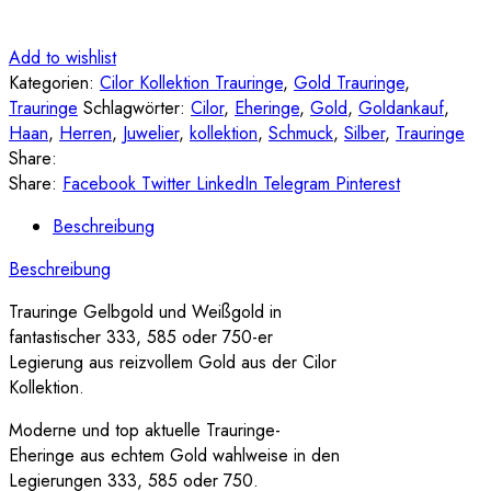
Add to wishlist
Kategorien:
Cilor Kollektion Trauringe
,
Gold Trauringe
,
Trauringe
Schlagwörter:
Cilor
,
Eheringe
,
Gold
,
Goldankauf
,
Haan
,
Herren
,
Juwelier
,
kollektion
,
Schmuck
,
Silber
,
Trauringe
Share:
Share:
Facebook
Twitter
LinkedIn
Telegram
Pinterest
Beschreibung
Beschreibung
Trauringe Gelbgold und Weißgold in
fantastischer 333, 585 oder 750-er
Legierung aus reizvollem Gold aus der Cilor
Kollektion.
Moderne und top aktuelle Trauringe-
Eheringe aus echtem Gold wahlweise in den
Legierungen 333, 585 oder 750.