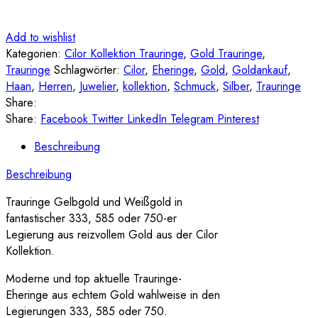
Add to wishlist
Kategorien:
Cilor Kollektion Trauringe
,
Gold Trauringe
,
Trauringe
Schlagwörter:
Cilor
,
Eheringe
,
Gold
,
Goldankauf
,
Haan
,
Herren
,
Juwelier
,
kollektion
,
Schmuck
,
Silber
,
Trauringe
Share:
Share:
Facebook
Twitter
LinkedIn
Telegram
Pinterest
Beschreibung
Beschreibung
Trauringe Gelbgold und Weißgold in
fantastischer 333, 585 oder 750-er
Legierung aus reizvollem Gold aus der Cilor
Kollektion.
Moderne und top aktuelle Trauringe-
Eheringe aus echtem Gold wahlweise in den
Legierungen 333, 585 oder 750.