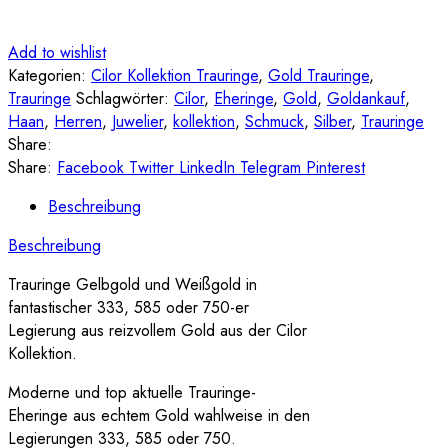
Add to wishlist
Kategorien:
Cilor Kollektion Trauringe
,
Gold Trauringe
,
Trauringe
Schlagwörter:
Cilor
,
Eheringe
,
Gold
,
Goldankauf
,
Haan
,
Herren
,
Juwelier
,
kollektion
,
Schmuck
,
Silber
,
Trauringe
Share:
Share:
Facebook
Twitter
LinkedIn
Telegram
Pinterest
Beschreibung
Beschreibung
Trauringe Gelbgold und Weißgold in
fantastischer 333, 585 oder 750-er
Legierung aus reizvollem Gold aus der Cilor
Kollektion.
Moderne und top aktuelle Trauringe-
Eheringe aus echtem Gold wahlweise in den
Legierungen 333, 585 oder 750.