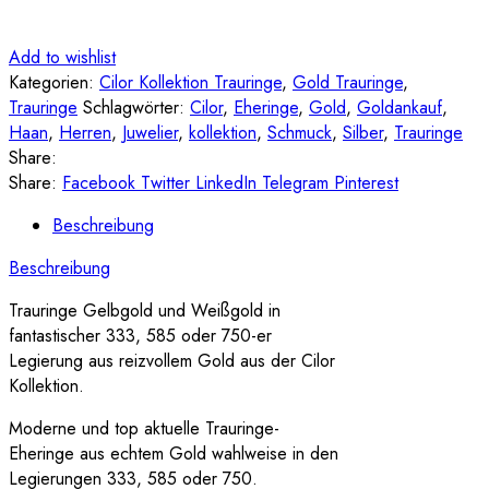
Add to wishlist
Kategorien:
Cilor Kollektion Trauringe
,
Gold Trauringe
,
Trauringe
Schlagwörter:
Cilor
,
Eheringe
,
Gold
,
Goldankauf
,
Haan
,
Herren
,
Juwelier
,
kollektion
,
Schmuck
,
Silber
,
Trauringe
Share:
Share:
Facebook
Twitter
LinkedIn
Telegram
Pinterest
Beschreibung
Beschreibung
Trauringe Gelbgold und Weißgold in
fantastischer 333, 585 oder 750-er
Legierung aus reizvollem Gold aus der Cilor
Kollektion.
Moderne und top aktuelle Trauringe-
Eheringe aus echtem Gold wahlweise in den
Legierungen 333, 585 oder 750.