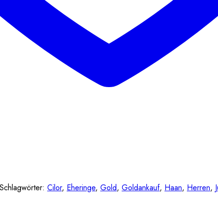
Schlagwörter:
Cilor
,
Eheringe
,
Gold
,
Goldankauf
,
Haan
,
Herren
,