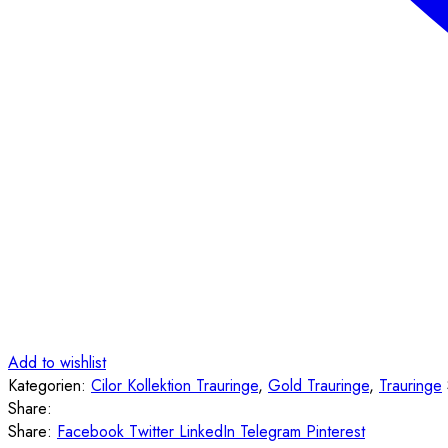
Add to wishlist
Kategorien:
Cilor Kollektion Trauringe
,
Gold Trauringe
,
Trauringe
Share:
Share:
Facebook
Twitter
LinkedIn
Telegram
Pinterest