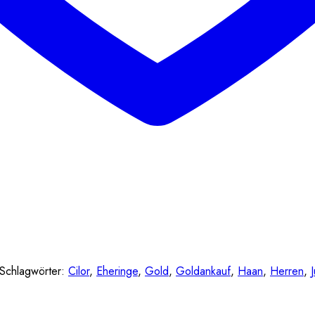
Schlagwörter:
Cilor
,
Eheringe
,
Gold
,
Goldankauf
,
Haan
,
Herren
,