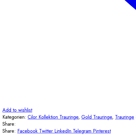
Add to wishlist
Kategorien:
Cilor Kollektion Trauringe
,
Gold Trauringe
,
Trauringe
Share:
Share:
Facebook
Twitter
LinkedIn
Telegram
Pinterest