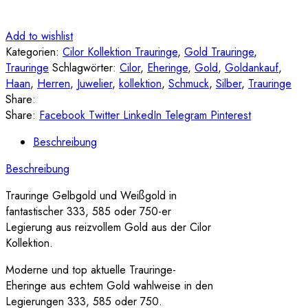
Add to wishlist
Kategorien:
Cilor Kollektion Trauringe
,
Gold Trauringe
,
Trauringe
Schlagwörter:
Cilor
,
Eheringe
,
Gold
,
Goldankauf
,
Haan
,
Herren
,
Juwelier
,
kollektion
,
Schmuck
,
Silber
,
Trauringe
Share:
Share:
Facebook
Twitter
LinkedIn
Telegram
Pinterest
Beschreibung
Beschreibung
Trauringe Gelbgold und Weißgold in
fantastischer 333, 585 oder 750-er
Legierung aus reizvollem Gold aus der Cilor
Kollektion.
Moderne und top aktuelle Trauringe-
Eheringe aus echtem Gold wahlweise in den
Legierungen 333, 585 oder 750.