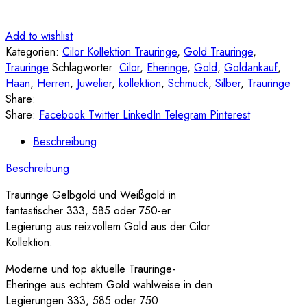
Add to wishlist
Kategorien:
Cilor Kollektion Trauringe
,
Gold Trauringe
,
Trauringe
Schlagwörter:
Cilor
,
Eheringe
,
Gold
,
Goldankauf
,
Haan
,
Herren
,
Juwelier
,
kollektion
,
Schmuck
,
Silber
,
Trauringe
Share:
Share:
Facebook
Twitter
LinkedIn
Telegram
Pinterest
Beschreibung
Beschreibung
Trauringe Gelbgold und Weißgold in
fantastischer 333, 585 oder 750-er
Legierung aus reizvollem Gold aus der Cilor
Kollektion.
Moderne und top aktuelle Trauringe-
Eheringe aus echtem Gold wahlweise in den
Legierungen 333, 585 oder 750.