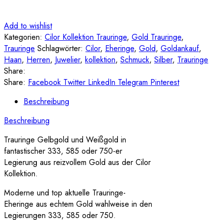
Add to wishlist
Kategorien:
Cilor Kollektion Trauringe
,
Gold Trauringe
,
Trauringe
Schlagwörter:
Cilor
,
Eheringe
,
Gold
,
Goldankauf
,
Haan
,
Herren
,
Juwelier
,
kollektion
,
Schmuck
,
Silber
,
Trauringe
Share:
Share:
Facebook
Twitter
LinkedIn
Telegram
Pinterest
Beschreibung
Beschreibung
Trauringe Gelbgold und Weißgold in
fantastischer 333, 585 oder 750-er
Legierung aus reizvollem Gold aus der Cilor
Kollektion.
Moderne und top aktuelle Trauringe-
Eheringe aus echtem Gold wahlweise in den
Legierungen 333, 585 oder 750.