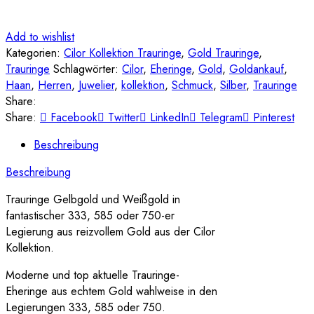
Add to wishlist
Kategorien:
Cilor Kollektion Trauringe
,
Gold Trauringe
,
Trauringe
Schlagwörter:
Cilor
,
Eheringe
,
Gold
,
Goldankauf
,
Haan
,
Herren
,
Juwelier
,
kollektion
,
Schmuck
,
Silber
,
Trauringe
Share:
Share:
Facebook
Twitter
LinkedIn
Telegram
Pinterest
Beschreibung
Beschreibung
Trauringe Gelbgold und Weißgold in
fantastischer 333, 585 oder 750-er
Legierung aus reizvollem Gold aus der Cilor
Kollektion.
Moderne und top aktuelle Trauringe-
Eheringe aus echtem Gold wahlweise in den
Legierungen 333, 585 oder 750.