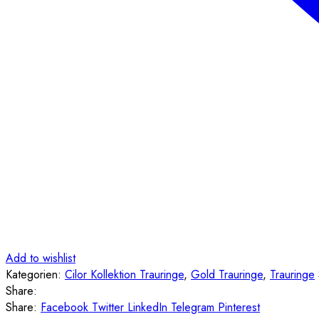
Add to wishlist
Kategorien:
Cilor Kollektion Trauringe
,
Gold Trauringe
,
Trauringe
Share:
Share:
Facebook
Twitter
LinkedIn
Telegram
Pinterest