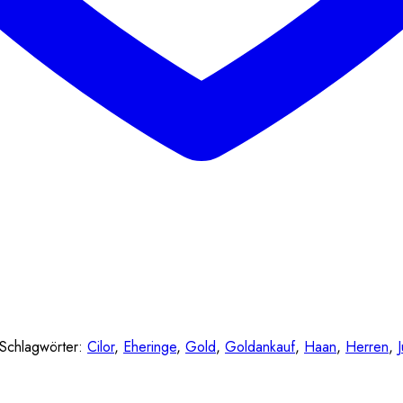
Schlagwörter:
Cilor
,
Eheringe
,
Gold
,
Goldankauf
,
Haan
,
Herren
,