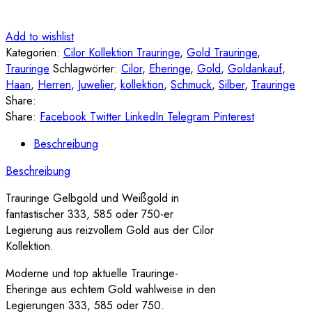
Add to wishlist
Kategorien:
Cilor Kollektion Trauringe
,
Gold Trauringe
,
Trauringe
Schlagwörter:
Cilor
,
Eheringe
,
Gold
,
Goldankauf
,
Haan
,
Herren
,
Juwelier
,
kollektion
,
Schmuck
,
Silber
,
Trauringe
Share:
Share:
Facebook
Twitter
LinkedIn
Telegram
Pinterest
Beschreibung
Beschreibung
Trauringe Gelbgold und Weißgold in
fantastischer 333, 585 oder 750-er
Legierung aus reizvollem Gold aus der Cilor
Kollektion.
Moderne und top aktuelle Trauringe-
Eheringe aus echtem Gold wahlweise in den
Legierungen 333, 585 oder 750.