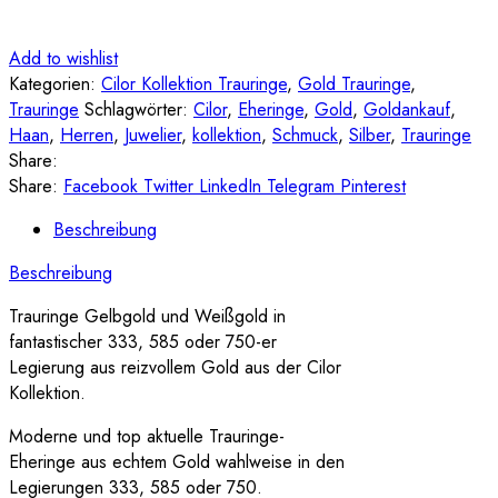
Add to wishlist
Kategorien:
Cilor Kollektion Trauringe
,
Gold Trauringe
,
Trauringe
Schlagwörter:
Cilor
,
Eheringe
,
Gold
,
Goldankauf
,
Haan
,
Herren
,
Juwelier
,
kollektion
,
Schmuck
,
Silber
,
Trauringe
Share:
Share:
Facebook
Twitter
LinkedIn
Telegram
Pinterest
Beschreibung
Beschreibung
Trauringe Gelbgold und Weißgold in
fantastischer 333, 585 oder 750-er
Legierung aus reizvollem Gold aus der Cilor
Kollektion.
Moderne und top aktuelle Trauringe-
Eheringe aus echtem Gold wahlweise in den
Legierungen 333, 585 oder 750.