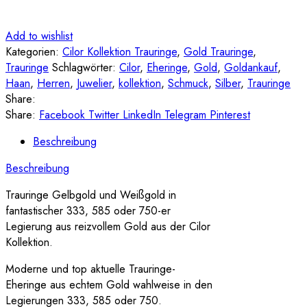
Add to wishlist
Kategorien:
Cilor Kollektion Trauringe
,
Gold Trauringe
,
Trauringe
Schlagwörter:
Cilor
,
Eheringe
,
Gold
,
Goldankauf
,
Haan
,
Herren
,
Juwelier
,
kollektion
,
Schmuck
,
Silber
,
Trauringe
Share:
Share:
Facebook
Twitter
LinkedIn
Telegram
Pinterest
Beschreibung
Beschreibung
Trauringe Gelbgold und Weißgold in
fantastischer 333, 585 oder 750-er
Legierung aus reizvollem Gold aus der Cilor
Kollektion.
Moderne und top aktuelle Trauringe-
Eheringe aus echtem Gold wahlweise in den
Legierungen 333, 585 oder 750.