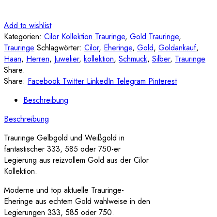
Add to wishlist
Kategorien:
Cilor Kollektion Trauringe
,
Gold Trauringe
,
Trauringe
Schlagwörter:
Cilor
,
Eheringe
,
Gold
,
Goldankauf
,
Haan
,
Herren
,
Juwelier
,
kollektion
,
Schmuck
,
Silber
,
Trauringe
Share:
Share:
Facebook
Twitter
LinkedIn
Telegram
Pinterest
Beschreibung
Beschreibung
Trauringe Gelbgold und Weißgold in
fantastischer 333, 585 oder 750-er
Legierung aus reizvollem Gold aus der Cilor
Kollektion.
Moderne und top aktuelle Trauringe-
Eheringe aus echtem Gold wahlweise in den
Legierungen 333, 585 oder 750.