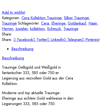
Add to wishlist
Kategorien:
Cera Kollektion Trauringe
,
Silber Trauringe
,
Trauringe
Schlagwörter:
Cera
,
Eheringe
,
Goldankauf
,
Haan
,
Herren
,
Juwelier
,
kollektion
,
Schmuck
,
Trauringe
Share:
Share:
Facebook
Twitter
LinkedIn
Telegram
Pinterest
Beschreibung
Beschreibung
Trauringe Gelbgold und Weißgold in
fantastischer 333, 585 oder 750-er
Legierung aus reizvollem Gold aus der Cera
Kollektion.
Moderne und top aktuelle Trauringe-
Eheringe aus echtem Gold wahlweise in den
Legierungen 333, 585 oder 750.