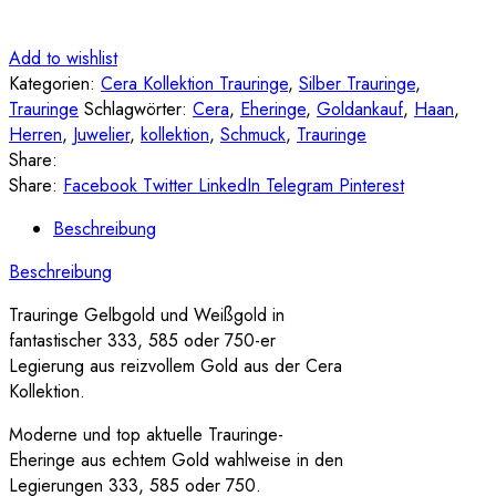
Add to wishlist
Kategorien:
Cera Kollektion Trauringe
,
Silber Trauringe
,
Trauringe
Schlagwörter:
Cera
,
Eheringe
,
Goldankauf
,
Haan
,
Herren
,
Juwelier
,
kollektion
,
Schmuck
,
Trauringe
Share:
Share:
Facebook
Twitter
LinkedIn
Telegram
Pinterest
Beschreibung
Beschreibung
Trauringe Gelbgold und Weißgold in
fantastischer 333, 585 oder 750-er
Legierung aus reizvollem Gold aus der Cera
Kollektion.
Moderne und top aktuelle Trauringe-
Eheringe aus echtem Gold wahlweise in den
Legierungen 333, 585 oder 750.