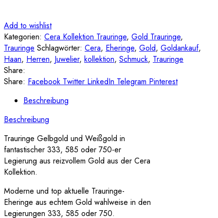
Add to wishlist
Kategorien:
Cera Kollektion Trauringe
,
Gold Trauringe
,
Trauringe
Schlagwörter:
Cera
,
Eheringe
,
Gold
,
Goldankauf
,
Haan
,
Herren
,
Juwelier
,
kollektion
,
Schmuck
,
Trauringe
Share:
Share:
Facebook
Twitter
LinkedIn
Telegram
Pinterest
Beschreibung
Beschreibung
Trauringe Gelbgold und Weißgold in
fantastischer 333, 585 oder 750-er
Legierung aus reizvollem Gold aus der Cera
Kollektion.
Moderne und top aktuelle Trauringe-
Eheringe aus echtem Gold wahlweise in den
Legierungen 333, 585 oder 750.