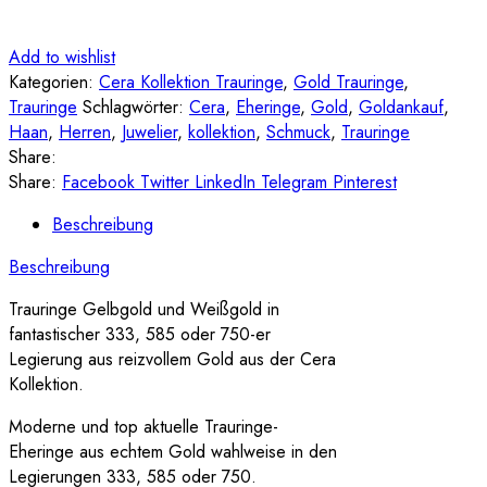
Add to wishlist
Kategorien:
Cera Kollektion Trauringe
,
Gold Trauringe
,
Trauringe
Schlagwörter:
Cera
,
Eheringe
,
Gold
,
Goldankauf
,
Haan
,
Herren
,
Juwelier
,
kollektion
,
Schmuck
,
Trauringe
Share:
Share:
Facebook
Twitter
LinkedIn
Telegram
Pinterest
Beschreibung
Beschreibung
Trauringe Gelbgold und Weißgold in
fantastischer 333, 585 oder 750-er
Legierung aus reizvollem Gold aus der Cera
Kollektion.
Moderne und top aktuelle Trauringe-
Eheringe aus echtem Gold wahlweise in den
Legierungen 333, 585 oder 750.