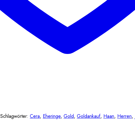
Schlagwörter:
Cera
,
Eheringe
,
Gold
,
Goldankauf
,
Haan
,
Herren
,