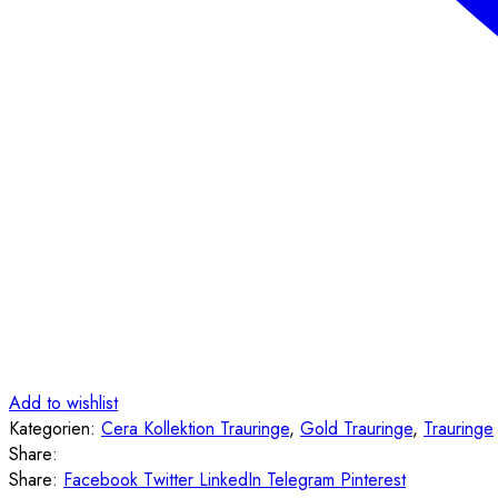
Add to wishlist
Kategorien:
Cera Kollektion Trauringe
,
Gold Trauringe
,
Trauringe
Share:
Share:
Facebook
Twitter
LinkedIn
Telegram
Pinterest