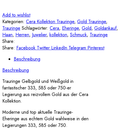
Add to wishlist
Kategorien:
Cera Kollektion Trauringe
,
Gold Trauringe
,
Trauringe
Schlagwörter:
Cera
,
Eheringe
,
Gold
,
Goldankauf
,
Haan
,
Herren
,
Juwelier
,
kollektion
,
Schmuck
,
Trauringe
Share:
Share:
Facebook
Twitter
LinkedIn
Telegram
Pinterest
Beschreibung
Beschreibung
Trauringe Gelbgold und Weißgold in
fantastischer 333, 585 oder 750-er
Legierung aus reizvollem Gold aus der Cera
Kollektion.
Moderne und top aktuelle Trauringe-
Eheringe aus echtem Gold wahlweise in den
Legierungen 333, 585 oder 750.