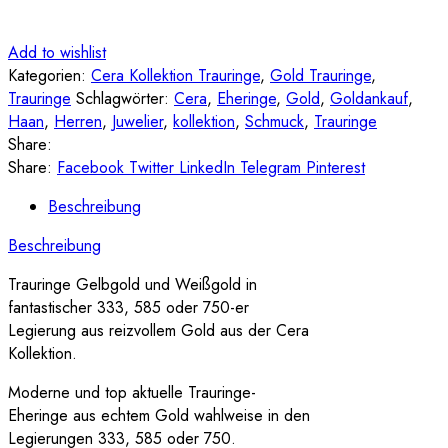
Add to wishlist
Kategorien:
Cera Kollektion Trauringe
,
Gold Trauringe
,
Trauringe
Schlagwörter:
Cera
,
Eheringe
,
Gold
,
Goldankauf
,
Haan
,
Herren
,
Juwelier
,
kollektion
,
Schmuck
,
Trauringe
Share:
Share:
Facebook
Twitter
LinkedIn
Telegram
Pinterest
Beschreibung
Beschreibung
Trauringe Gelbgold und Weißgold in
fantastischer 333, 585 oder 750-er
Legierung aus reizvollem Gold aus der Cera
Kollektion.
Moderne und top aktuelle Trauringe-
Eheringe aus echtem Gold wahlweise in den
Legierungen 333, 585 oder 750.