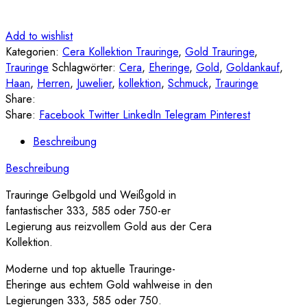
Add to wishlist
Kategorien:
Cera Kollektion Trauringe
,
Gold Trauringe
,
Trauringe
Schlagwörter:
Cera
,
Eheringe
,
Gold
,
Goldankauf
,
Haan
,
Herren
,
Juwelier
,
kollektion
,
Schmuck
,
Trauringe
Share:
Share:
Facebook
Twitter
LinkedIn
Telegram
Pinterest
Beschreibung
Beschreibung
Trauringe Gelbgold und Weißgold in
fantastischer 333, 585 oder 750-er
Legierung aus reizvollem Gold aus der Cera
Kollektion.
Moderne und top aktuelle Trauringe-
Eheringe aus echtem Gold wahlweise in den
Legierungen 333, 585 oder 750.