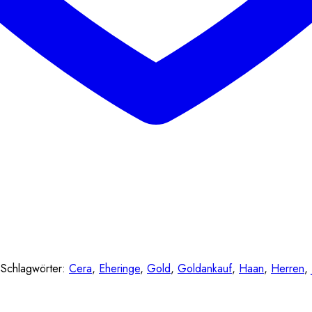
Schlagwörter:
Cera
,
Eheringe
,
Gold
,
Goldankauf
,
Haan
,
Herren
,