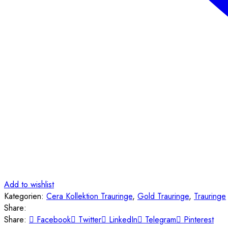
Add to wishlist
Kategorien:
Cera Kollektion Trauringe
,
Gold Trauringe
,
Trauringe
Share:
Share:
Facebook
Twitter
LinkedIn
Telegram
Pinterest