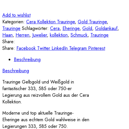
Add to wishlist
Kategorien:
Cera Kollektion Trauringe
,
Gold Trauringe
,
Trauringe
Schlagwörter:
Cera
,
Eheringe
,
Gold
,
Goldankauf
,
Haan
,
Herren
,
Juwelier
,
kollektion
,
Schmuck
,
Trauringe
Share:
Share:
Facebook
Twitter
LinkedIn
Telegram
Pinterest
Beschreibung
Beschreibung
Trauringe Gelbgold und Weißgold in
fantastischer 333, 585 oder 750-er
Legierung aus reizvollem Gold aus der Cera
Kollektion.
Moderne und top aktuelle Trauringe-
Eheringe aus echtem Gold wahlweise in den
Legierungen 333, 585 oder 750.