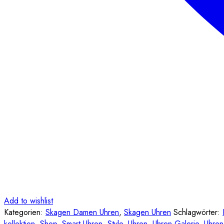
Add to wishlist
Kategorien:
Skagen Damen Uhren
,
Skagen Uhren
Schlagwörter:
kollektion
,
Shop
,
Smart Uhren
,
Style
,
Uhren
,
Uhren Galerie
,
Uhren