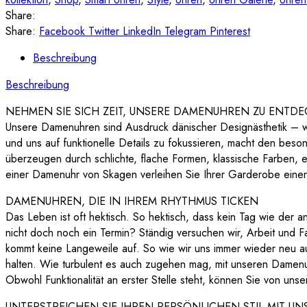
Share:
Share:
Facebook
Twitter
LinkedIn
Telegram
Pinterest
Beschreibung
Beschreibung
NEHMEN SIE SICH ZEIT, UNSERE DAMENUHREN ZU ENTD
Unsere Damenuhren sind Ausdruck dänischer Designästhetik – we
und uns auf funktionelle Details zu fokussieren, macht den bes
überzeugen durch schlichte, flache Formen, klassische Farben, e
einer Damenuhr von Skagen verleihen Sie Ihrer Garderobe einen
DAMENUHREN, DIE IN IHREM RHYTHMUS TICKEN
Das Leben ist oft hektisch. So hektisch, dass kein Tag wie der
nicht doch noch ein Termin? Ständig versuchen wir, Arbeit und F
kommt keine Langeweile auf. So wie wir uns immer wieder neu ausr
halten. Wie turbulent es auch zugehen mag, mit unseren Damenuhr
Obwohl Funktionalität an erster Stelle steht, können Sie von uns
UNTERSTREICHEN SIE IHREN PERSÖNLICHEN STIL MIT 