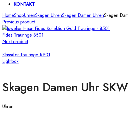
KONTAKT
Home
Shop
Uhren
Skagen Uhren
Skagen Damen Uhren
Skagen Da
Previous product
Fides Trauringe 8501
Next product
Klassiker Trauringe RP01
Lightbox
Skagen Damen Uhr SK
Uhren