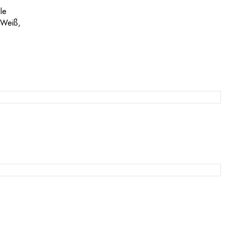
le
m Weiß,
.