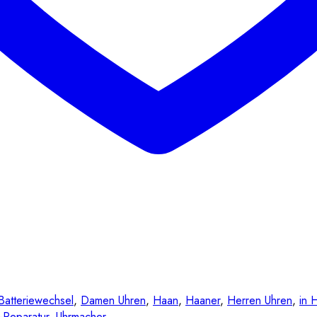
Batteriewechsel
,
Damen Uhren
,
Haan
,
Haaner
,
Herren Uhren
,
in 
-Reparatur
,
Uhrmacher