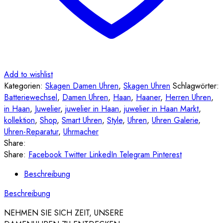
Add to wishlist
Kategorien:
Skagen Damen Uhren
,
Skagen Uhren
Schlagwörter:
Batteriewechsel
,
Damen Uhren
,
Haan
,
Haaner
,
Herren Uhren
,
in Haan
,
Juwelier
,
juwelier in Haan
,
juwelier in Haan Markt
,
kollektion
,
Shop
,
Smart Uhren
,
Style
,
Uhren
,
Uhren Galerie
,
Uhren-Reparatur
,
Uhrmacher
Share:
Share:
Facebook
Twitter
LinkedIn
Telegram
Pinterest
Beschreibung
Beschreibung
NEHMEN SIE SICH ZEIT, UNSERE