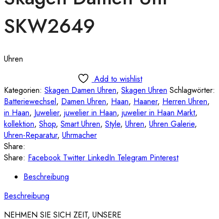
SKW2649
Uhren
Add to wishlist
Kategorien:
Skagen Damen Uhren
,
Skagen Uhren
Schlagwörter:
Batteriewechsel
,
Damen Uhren
,
Haan
,
Haaner
,
Herren Uhren
,
in Haan
,
Juwelier
,
juwelier in Haan
,
juwelier in Haan Markt
,
kollektion
,
Shop
,
Smart Uhren
,
Style
,
Uhren
,
Uhren Galerie
,
Uhren-Reparatur
,
Uhrmacher
Share:
Share:
Facebook
Twitter
LinkedIn
Telegram
Pinterest
Beschreibung
Beschreibung
NEHMEN SIE SICH ZEIT, UNSERE