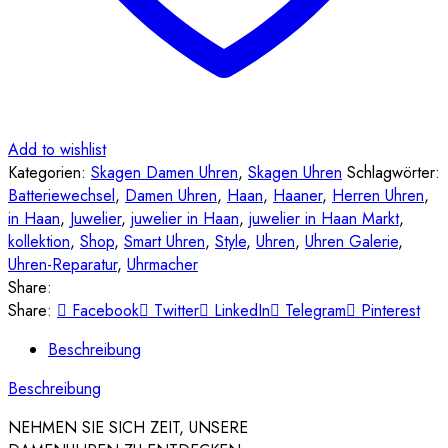
Add to wishlist
Kategorien:
Skagen Damen Uhren
,
Skagen Uhren
Schlagwörter:
Batteriewechsel
,
Damen Uhren
,
Haan
,
Haaner
,
Herren Uhren
,
in Haan
,
Juwelier
,
juwelier in Haan
,
juwelier in Haan Markt
,
kollektion
,
Shop
,
Smart Uhren
,
Style
,
Uhren
,
Uhren Galerie
,
Uhren-Reparatur
,
Uhrmacher
Share:
Share:
Facebook
Twitter
LinkedIn
Telegram
Pinterest
Beschreibung
Beschreibung
NEHMEN SIE SICH ZEIT, UNSERE