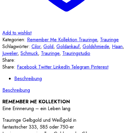
Add to wishlist
Kategorien:
Remember Me Kollektion Trauringe
,
Trauringe
Schlagwörter:
Cilor
,
Gold
,
Goldankauf
,
Goldshmiede
,
Haan
,
Juwelier
,
Schmuck
,
Trauringe
,
Trauringstudio
Share:
Share:
Facebook
Twitter
LinkedIn
Telegram
Pinterest
Beschreibung
Beschreibung
REMEMBER ME KOLLEKTION
Eine Erinnerung – ein Leben lang
Trauringe Gelbgold und Weißgold in
fantastischer 333, 585 oder 750-er