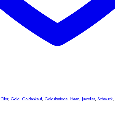
:
Cilor
,
Gold
,
Goldankauf
,
Goldshmiede
,
Haan
,
Juwelier
,
Schmuck