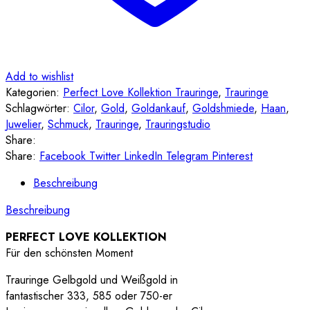
Add to wishlist
Kategorien:
Perfect Love Kollektion Trauringe
,
Trauringe
Schlagwörter:
Cilor
,
Gold
,
Goldankauf
,
Goldshmiede
,
Haan
,
Juwelier
,
Schmuck
,
Trauringe
,
Trauringstudio
Share:
Share:
Facebook
Twitter
LinkedIn
Telegram
Pinterest
Beschreibung
Beschreibung
PERFECT LOVE KOLLEKTION
Für den schönsten Moment
Trauringe Gelbgold und Weißgold in
fantastischer 333, 585 oder 750-er