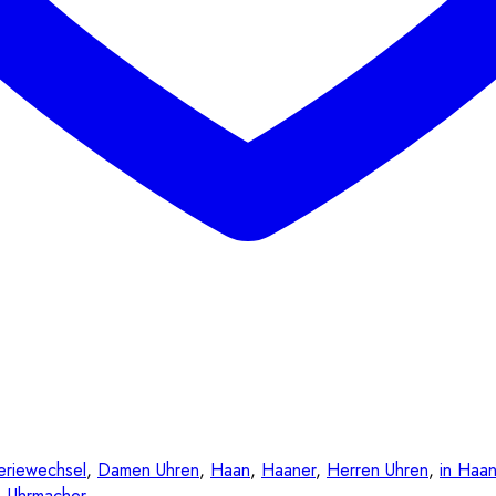
eriewechsel
,
Damen Uhren
,
Haan
,
Haaner
,
Herren Uhren
,
in Haa
,
Uhrmacher