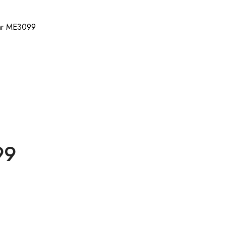
Uhr ME3099
99