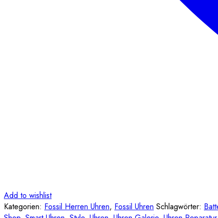
Add to wishlist
Kategorien:
Fossil Herren Uhren
,
Fossil Uhren
Schlagwörter:
Batt
Shop
,
Smart Uhren
,
Style
,
Uhren
,
Uhren Galerie
,
Uhren-Reparatur