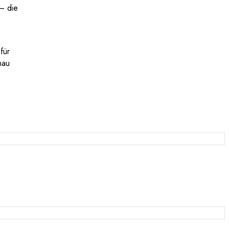
 – die
für
hau