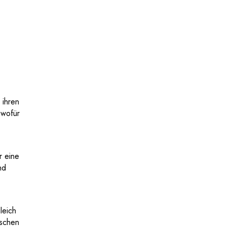
 ihren
 wofür
r eine
nd
leich
ischen