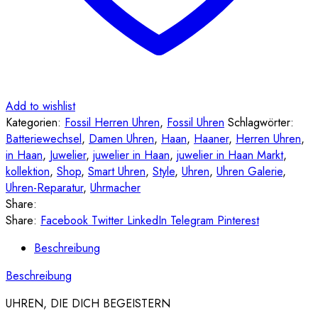
Add to wishlist
Kategorien:
Fossil Herren Uhren
,
Fossil Uhren
Schlagwörter:
Batteriewechsel
,
Damen Uhren
,
Haan
,
Haaner
,
Herren Uhren
,
in Haan
,
Juwelier
,
juwelier in Haan
,
juwelier in Haan Markt
,
kollektion
,
Shop
,
Smart Uhren
,
Style
,
Uhren
,
Uhren Galerie
,
Uhren-Reparatur
,
Uhrmacher
Share:
Share:
Facebook
Twitter
LinkedIn
Telegram
Pinterest
Beschreibung
Beschreibung
UHREN, DIE DICH BEGEISTERN