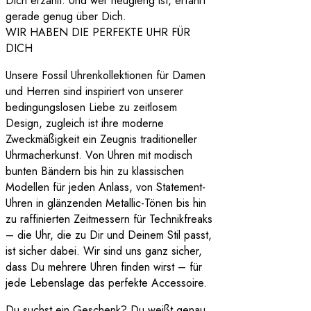
Dich erzählt. Und wer neugierig ist, erfährt
gerade genug über Dich.
WIR HABEN DIE PERFEKTE UHR FÜR
DICH
Unsere Fossil Uhrenkollektionen für Damen
und Herren sind inspiriert von unserer
bedingungslosen Liebe zu zeitlosem
Design, zugleich ist ihre moderne
Zweckmäßigkeit ein Zeugnis traditioneller
Uhrmacherkunst. Von Uhren mit modisch
bunten Bändern bis hin zu klassischen
Modellen für jeden Anlass, von Statement-
Uhren in glänzenden Metallic-Tönen bis hin
zu raffinierten Zeitmessern für Technikfreaks
– die Uhr, die zu Dir und Deinem Stil passt,
ist sicher dabei. Wir sind uns ganz sicher,
dass Du mehrere Uhren finden wirst – für
jede Lebenslage das perfekte Accessoire.
Du suchst ein Geschenk? Du weißt genau,